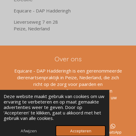
Equicare - DAP Hadderingh
Lieverseweg 7 en 28
Peize, Nederland
Over ons
Equicare - DAP Hadderingh is een gerenommeerde
dierenartsenpraktijk in Peize, Nederland, die zich
richt op de zorg voor paarden en
gezelschapsdieren. Ons team van ervaren
Deze website maakt gebruik van cookies om uw
dierenartsen en assistenten staat klaar om uw
ervaring te verbeteren en op maat gemaakte
dieren de beste zorg te bieden.
advertenties weer te geven. Door op
‘Accepteren’ te klikken, gaat u akkoord met het
gebruik van alle cookies.
Ontdek Nu
Afwijzen
Accepteren
Telefoonnummer
Kaart
WhatsApp