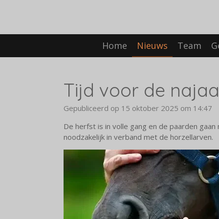
Ga
direct
naar
de
Home
Nieuws
Team
G
hoofdinhoud
Tijd voor de naja
Gepubliceerd op 15 oktober 2025 om 14:47
De herfst is in volle gang en de paarden gaa
noodzakelijk in verband met de horzellarven.