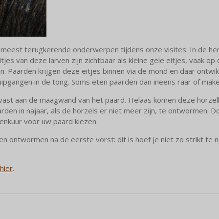
eest terugkerende onderwerpen tijdens onze visites. In de herfs
es van deze larven zijn zichtbaar als kleine gele eitjes, vaak o
n. Paarden krijgen deze eitjes binnen via de mond en daar ontwik
ipgangen in de tong. Soms eten paarden dan ineens raar of mak
 vast aan de maagwand van het paard. Helaas komen deze horzella
den in najaar, als de horzels er niet meer zijn, te ontwormen.
menkuur voor uw paard kiezen.
 ontwormen na de eerste vorst: dit is hoef je niet zo strikt te
hier
.