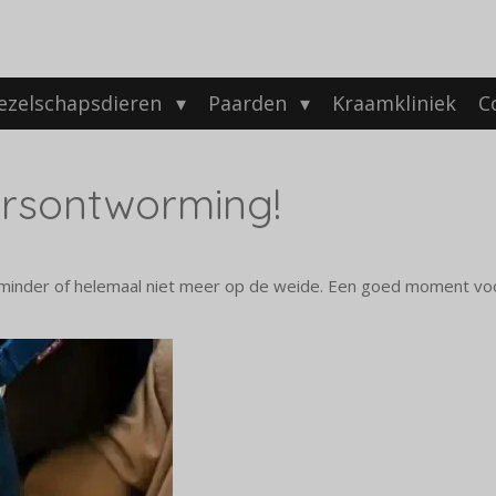
ezelschapsdieren
Paarden
Kraamkliniek
C
arsontworming!
n minder of helemaal niet meer op de weide. Een goed moment voo