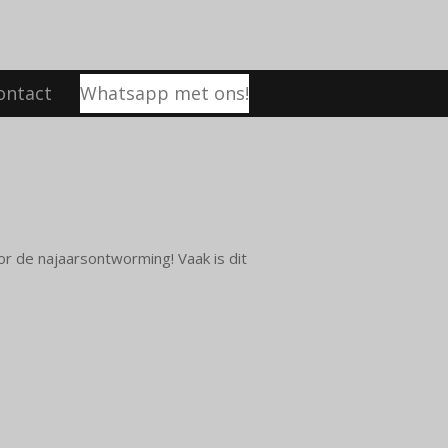
ontact
Whatsapp met ons!
r de najaarsontworming! Vaak is dit